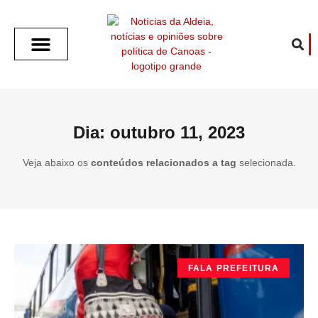
SOBRE O ALDEIA
GOTHAM CITY
CAFÉ COM O ALDEIA
O ARTICULISTA
FALA PREFEITURA
FALA CÂMARA
ECONOMIA E SAÚDE
ESPORTE CULTURA LAZER
TEMPO EM CANOAS
ANUNCIE / CONTATO
Dia: outubro 11, 2023
Veja abaixo os
conteúdos relacionados a tag
selecionada.
FALA PREFEITURA