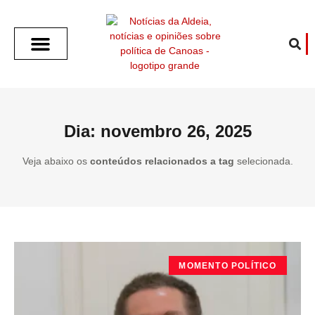
SOBRE O ALDEIA
GOTHAM CITY
CAFÉ COM O ALDEIA
O ARTICULISTA
FALA PREFEITURA
FALA CÂMARA
ECONOMIA E SAÚDE
ESPORTE CULTURA LAZER
TEMPO EM CANOAS
ANUNCIE / CONTATO
Dia: novembro 26, 2025
Veja abaixo os
conteúdos relacionados a tag
selecionada.
MOMENTO POLÍTICO