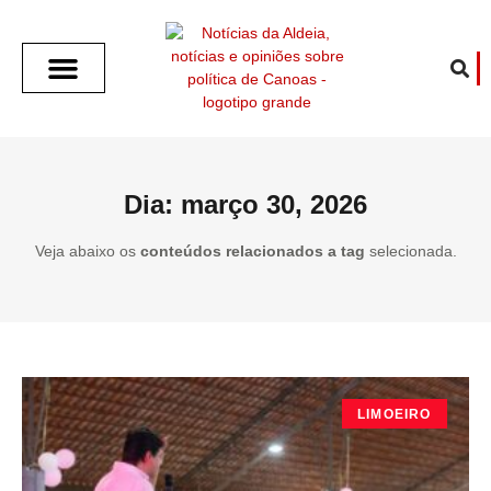
SOBRE O ALDEIA
GOTHAM CITY
CAFÉ COM O ALDEIA
O ARTICULISTA
FALA PREFEITURA
FALA CÂMARA
ECONOMIA E SAÚDE
ESPORTE CULTURA LAZER
TEMPO EM CANOAS
ANUNCIE / CONTATO
Dia: março 30, 2026
Veja abaixo os
conteúdos relacionados a tag
selecionada.
LIMOEIRO