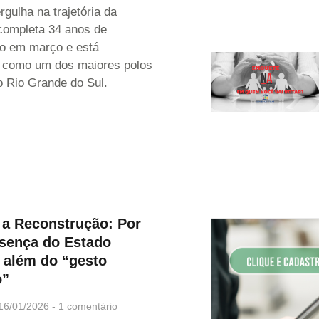
gulha na trajetória da
completa 34 anos de
o em março e está
 como um dos maiores polos
o Rio Grande do Sul.
 a Reconstrução: Por
esença do Estado
r além do “gesto
o”
16/01/2026
1 comentário