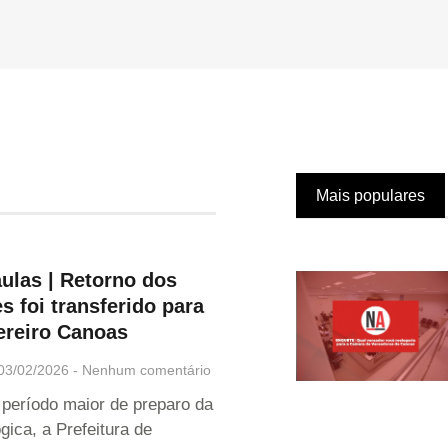
Mais populares
aulas | Retorno dos
s foi transferido para
ereiro Canoas
03/02/2026
Nenhum comentário
período maior de preparo da
gica, a Prefeitura de