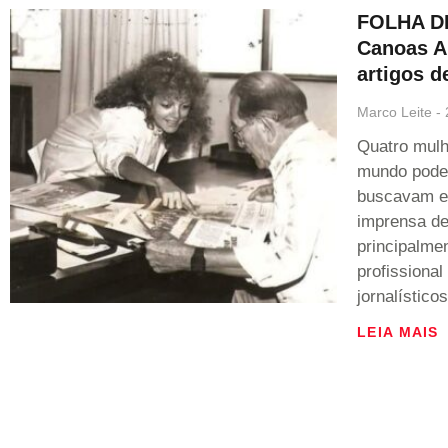
FOLHA DE
Canoas An
artigos d
Marco Leite
Quatro mulh
mundo poder
buscavam e 
imprensa de
principalme
profissional
jornalísticos
LEIA MAIS