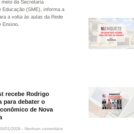
 meio da Secretaria
e Educação (SME), informa a
ara a volta às aulas da Rede
e Ensino.
st recebe Rodrigo
la para debater o
conômico de Nova
a
26/01/2026
Nenhum comentário