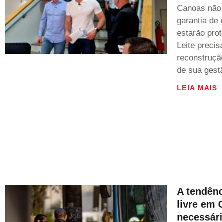
Canoas não 
garantia de
estarão pro
Leite preci
reconstruçã
de sua gest
LEIA MAIS
A tendênc
livre em 
necessár