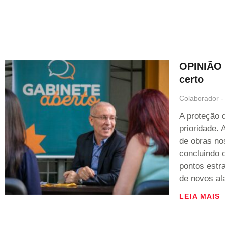
OPINIÃO 
certo
Colaborador
A proteção 
prioridade.
de obras no
concluindo 
pontos estra
de novos al
LEIA MAIS