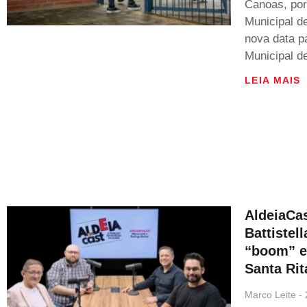
Canoas, por
Municipal d
nova data p
Municipal d
LEIA MAIS
AldeiaCa
Battistel
“boom” e
Santa Rit
Marco Leite