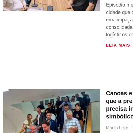
Episódio mer
cidade que 
emancipaçã
consolidada
logísticos d
LEIA MAIS
Canoas e
que a pr
precisa i
simbólic
Marco Leite