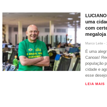
LUCIANO 
uma cidad
com cert
megaloja
Marco Leite
É uma alegr
Canoas! Re
população p
cidade e ag
esse desejo
LEIA MAIS