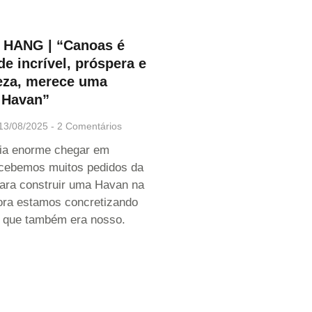
HANG | “Canoas é
e incrível, próspera e
eza, merece uma
 Havan”
13/08/2025
2 Comentários
ia enorme chegar em
cebemos muitos pedidos da
ara construir uma Havan na
ora estamos concretizando
 que também era nosso.