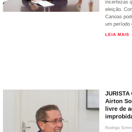
incertezas 
eleição. Co
Canoas pode
um período d
LEIA MAIS
JURISTA 
Airton So
livre de 
improbid
Rodrigo Schmi