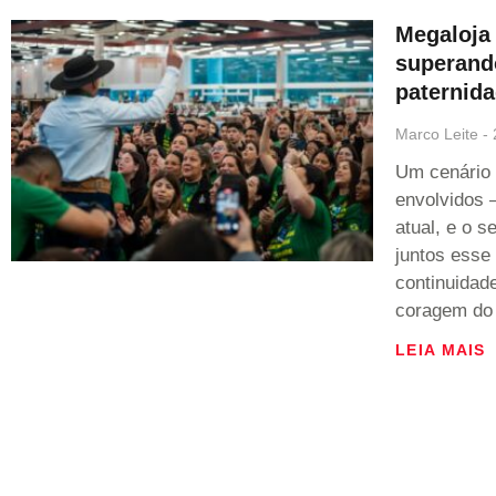
Megaloja
superand
paternida
Marco Leite
Um cenário 
envolvidos 
atual, e o 
juntos esse
continuidade
coragem do 
LEIA MAIS