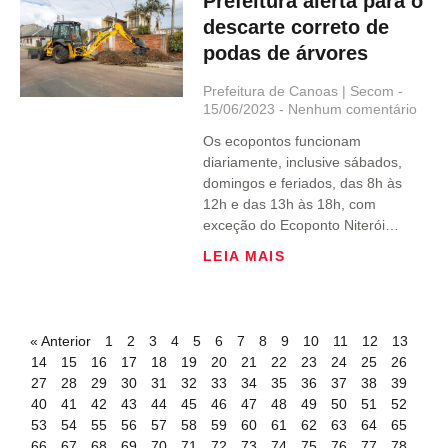
Prefeitura alerta para o
descarte correto de
podas de árvores
Prefeitura de Canoas | Secom
15/06/2023
Nenhum comentário
Os ecopontos funcionam
diariamente, inclusive sábados,
domingos e feriados, das 8h às
12h e das 13h às 18h, com
exceção do Ecoponto Niterói…
LEIA MAIS
« Anterior
1
2
3
4
5
6
7
8
9
10
11
12
13
14
15
16
17
18
19
20
21
22
23
24
25
26
27
28
29
30
31
32
33
34
35
36
37
38
39
40
41
42
43
44
45
46
47
48
49
50
51
52
53
54
55
56
57
58
59
60
61
62
63
64
65
66
67
68
69
70
71
72
73
74
75
76
77
78