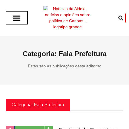
SOBRE O ALDEIA
GOTHAM CITY
CAFÉ COM O ALDEIA
O ARTICULISTA
FALA PREFEITURA
FALA CÂMARA
ECONOMIA E SAÚDE
ESPORTE CULTURA LAZER
TEMPO EM CANOAS
ANUNCIE / CONTATO
Categoria: Fala Prefeitura
Estas são as publicações desta editoria:
Categoria: Fala Prefeitura