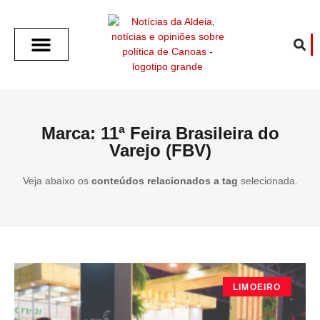
SOBRE O ALDEIA
GOTHAM CITY
CAFÉ COM O ALDEIA
O ARTICULISTA
FALA PREFEITURA
FALA CÂMARA
ECONOMIA E SAÚDE
ESPORTE CULTURA LAZER
TEMPO EM CANOAS
ANUNCIE / CONTATO
Marca: 11ª Feira Brasileira do
Varejo (FBV)
Veja abaixo os
conteúdos relacionados a tag
selecionada.
LIMOEIRO