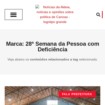
SOBRE O ALDEIA
GOTHAM CITY
CAFÉ COM O ALDEIA
O ARTICULISTA
FALA PREFEITURA
FALA CÂMARA
ECONOMIA E SAÚDE
ESPORTE CULTURA LAZER
TEMPO EM CANOAS
ANUNCIE / CONTATO
Marca: 28ª Semana da Pessoa com
Deficiência
Veja abaixo os
conteúdos relacionados a tag
selecionada.
FALA PREFEITURA