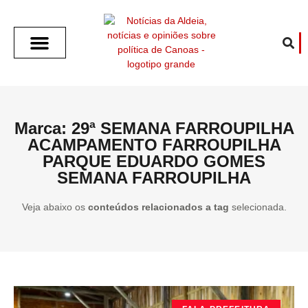
SOBRE O ALDEIA
GOTHAM CITY
CAFÉ COM O ALDEIA
O ARTICULISTA
FALA PREFEITURA
FALA CÂMARA
ECONOMIA E SAÚDE
ESPORTE CULTURA LAZER
TEMPO EM CANOAS
ANUNCIE / CONTATO
Marca: 29ª SEMANA FARROUPILHA
ACAMPAMENTO FARROUPILHA
PARQUE EDUARDO GOMES
SEMANA FARROUPILHA
Veja abaixo os
conteúdos relacionados a tag
selecionada.