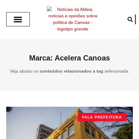
SOBRE O ALDEIA
GOTHAM CITY
CAFÉ COM O ALDEIA
O ARTICULISTA
FALA PREFEITURA
FALA CÂMARA
ECONOMIA E SAÚDE
ESPORTE CULTURA LAZER
TEMPO EM CANOAS
ANUNCIE / CONTATO
Marca: Acelera Canoas
Veja abaixo os
conteúdos relacionados a tag
selecionada.
FALA PREFEITURA