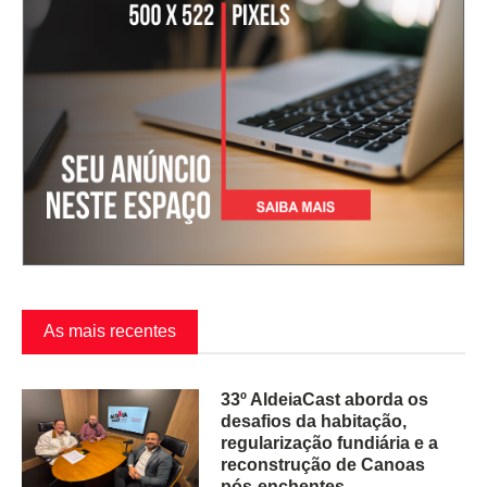
As mais recentes
33º AldeiaCast aborda os
desafios da habitação,
regularização fundiária e a
reconstrução de Canoas
pós-enchentes