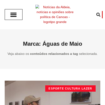
SOBRE O ALDEIA
GOTHAM CITY
CAFÉ COM O ALDEIA
O ARTICULISTA
FALA PREFEITURA
FALA CÂMARA
ECONOMIA E SAÚDE
ESPORTE CULTURA LAZER
TEMPO EM CANOAS
ANUNCIE / CONTATO
Marca: Águas de Maio
Veja abaixo os
conteúdos relacionados a tag
selecionada.
ESPORTE CULTURA LAZER