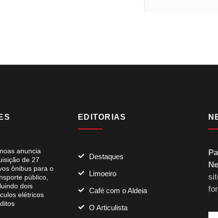
ES
EDITORIAS
N
noas anuncia
Pa
Destaques
uisição de 27
Ne
vos ônibus para o
Limoeiro
si
nsporte público,
luindo dois
fo
Café com o Aldeia
culos elétricos
ditos
O Articulista