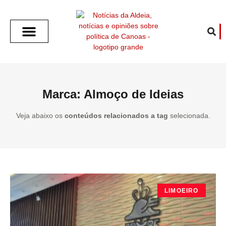
SOBRE O ALDEIA
GOTHAM CITY
CAFÉ COM O ALDEIA
O ARTICULISTA
FALA PREFEITURA
FALA CÂMARA
ECONOMIA E SAÚDE
ESPORTE CULTURA LAZER
TEMPO EM CANOAS
ANUNCIE / CONTATO
Marca: Almoço de Ideias
Veja abaixo os
conteúdos relacionados a tag
selecionada.
LIMOEIRO