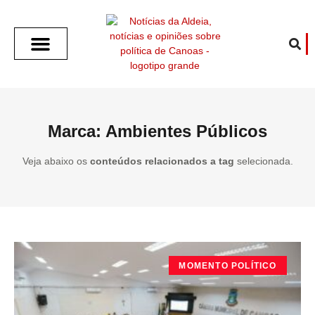
SOBRE O ALDEIA
GOTHAM CITY
CAFÉ COM O ALDEIA
O ARTICULISTA
FALA PREFEITURA
FALA CÂMARA
ECONOMIA E SAÚDE
ESPORTE CULTURA LAZER
TEMPO EM CANOAS
ANUNCIE / CONTATO
Marca: Ambientes Públicos
Veja abaixo os
conteúdos relacionados a tag
selecionada.
MOMENTO POLÍTICO