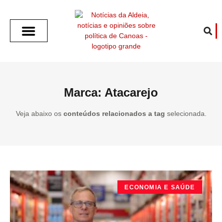
SOBRE O ALDEIA
GOTHAM CITY
CAFÉ COM O ALDEIA
O ARTICULISTA
FALA PREFEITURA
FALA CÂMARA
ECONOMIA E SAÚDE
ESPORTE CULTURA LAZER
TEMPO EM CANOAS
ANUNCIE / CONTATO
Marca: Atacarejo
Veja abaixo os
conteúdos relacionados a tag
selecionada.
ECONOMIA E SAÚDE