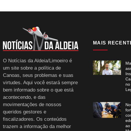
MAIS RECENT
O Notícias da Aldeia/Limoeiro é
Ma
um site sobre a política de
as
Ins
Canoas, seus problemas e suas
Ca
virtudes. Aqui você estará sempre
no
bem informado sobre o que está
Leg
acontecendo, e das
movimentações de nossos
No
for
queridos gestores e
co
fiscalizadores. Os conteúdos
ed
ao
trazem a informação da melhor