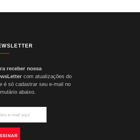
EWSLETTER
ra receber nossa
wsLetter
com atualizações do
te é só cadastrar seu e-mail no
rmulário abaixo.
SSINAR