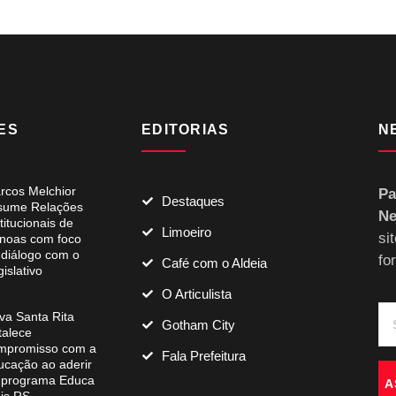
ES
EDITORIAS
N
rcos Melchior
Pa
Destaques
sume Relações
Ne
titucionais de
Limoeiro
si
noas com foco
 diálogo com o
fo
Café com o Aldeia
islativo
O Articulista
va Santa Rita
Gotham City
talece
mpromisso com a
Fala Prefeitura
ucação ao aderir
 programa Educa
A