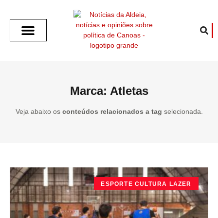
SOBRE O ALDEIA
GOTHAM CITY
CAFÉ COM O ALDEIA
O ARTICULISTA
FALA PREFEITURA
FALA CÂMARA
ECONOMIA E SAÚDE
ESPORTE CULTURA LAZER
TEMPO EM CANOAS
ANUNCIE / CONTATO
Marca: Atletas
Veja abaixo os
conteúdos relacionados a tag
selecionada.
ESPORTE CULTURA LAZER