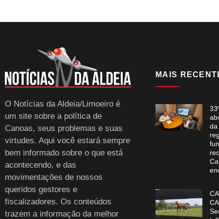
MAIS RECENT
O Notícias da Aldeia/Limoeiro é
33
um site sobre a política de
ab
da
Canoas, seus problemas e suas
re
virtudes. Aqui você estará sempre
fun
bem informado sobre o que está
re
Ca
acontecendo, e das
en
movimentações de nossos
queridos gestores e
CA
fiscalizadores. Os conteúdos
CA
Se
trazem a informação da melhor