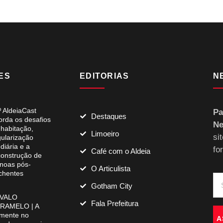
ES
EDITORIAS
N
º AldeiaCast
Pa
Destaques
orda os desafios
Ne
 habitação,
Limoeiro
si
gularização
diária e a
fo
Café com o Aldeia
construção de
noas pós-
O Articulista
chentes
Gotham City
VALO
Fala Prefeitura
RAMELO | A
mente no
A