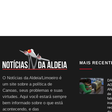
MAIS RECENT
O Notícias da Aldeia/Limoeiro é
DA
um site sobre a política de
AO
AN
Canoas, seus problemas e suas
de
virtudes. Aqui você estará sempre
fa
bem informado sobre o que está
in
rec
acontecendo, e das
do