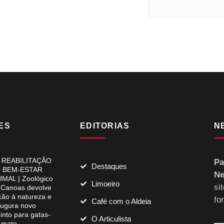
ES
EDITORIAS
N
 REABILITAÇÃO
Pa
Destaques
 BEM-ESTAR
Ne
IMAL | Zoológico
Limoeiro
si
 Canoas devolve
lcão à natureza e
fo
Café com o Aldeia
augura novo
into para gatas-
O Articulista
-mato