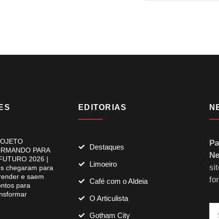
ES
EDITORIAS
N
OJETO
Pa
Destaques
RMANDO PARA
Ne
FUTURO 2026 |
Limoeiro
si
es chegaram para
render e saem
fo
Café com o Aldeia
ontos para
ansformar
O Articulista
Gotham City