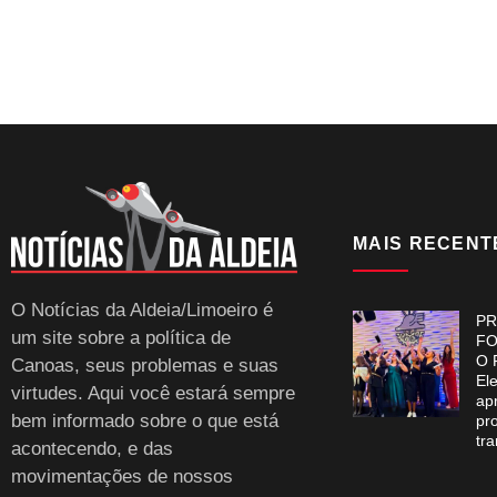
MAIS RECENT
O Notícias da Aldeia/Limoeiro é
PR
um site sobre a política de
FO
O 
Canoas, seus problemas e suas
El
virtudes. Aqui você estará sempre
ap
bem informado sobre o que está
pr
tr
acontecendo, e das
movimentações de nossos