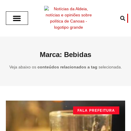
SOBRE O ALDEIA
GOTHAM CITY
CAFÉ COM O ALDEIA
O ARTICULISTA
FALA PREFEITURA
FALA CÂMARA
ECONOMIA E SAÚDE
ESPORTE CULTURA LAZER
TEMPO EM CANOAS
ANUNCIE / CONTATO
Marca: Bebidas
Veja abaixo os
conteúdos relacionados a tag
selecionada.
FALA PREFEITURA