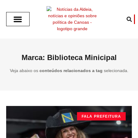
SOBRE O ALDEIA
GOTHAM CITY
CAFÉ COM O ALDEIA
O ARTICULISTA
FALA PREFEITURA
FALA CÂMARA
ECONOMIA E SAÚDE
ESPORTE CULTURA LAZER
TEMPO EM CANOAS
ANUNCIE / CONTATO
Marca: Biblioteca Minicipal
Veja abaixo os
conteúdos relacionados a tag
selecionada.
FALA PREFEITURA