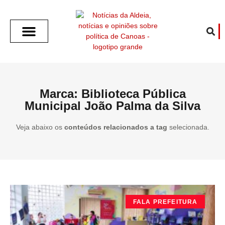
SOBRE O ALDEIA
GOTHAM CITY
CAFÉ COM O ALDEIA
O ARTICULISTA
FALA PREFEITURA
FALA CÂMARA
ECONOMIA E SAÚDE
ESPORTE CULTURA LAZER
TEMPO EM CANOAS
ANUNCIE / CONTATO
Marca: Biblioteca Pública
Municipal João Palma da Silva
Veja abaixo os
conteúdos relacionados a tag
selecionada.
FALA PREFEITURA