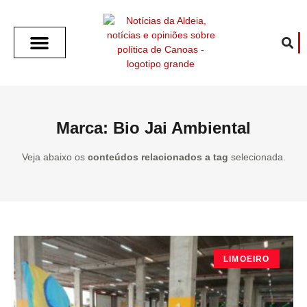
SOBRE O ALDEIA
GOTHAM CITY
CAFÉ COM O ALDEIA
O ARTICULISTA
FALA PREFEITURA
FALA CÂMARA
ECONOMIA E SAÚDE
ESPORTE CULTURA LAZER
TEMPO EM CANOAS
ANUNCIE / CONTATO
Marca: Bio Jai Ambiental
Veja abaixo os
conteúdos relacionados a tag
selecionada.
LIMOEIRO