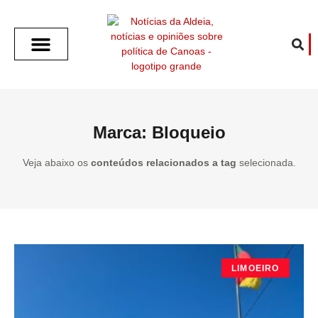
SOBRE O ALDEIA
GOTHAM CITY
CAFÉ COM O ALDEIA
O ARTICULISTA
FALA PREFEITURA
FALA CÂMARA
ECONOMIA E SAÚDE
ESPORTE CULTURA LAZER
TEMPO EM CANOAS
ANUNCIE / CONTATO
Marca: Bloqueio
Veja abaixo os
conteúdos relacionados a tag
selecionada.
LIMOEIRO