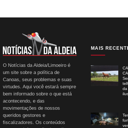
MAIS RECENT
O Notícias da Aldeia/Limoeiro é
CA
um site sobre a política de
CA
Se
Canoas, seus problemas e suas
te
virtudes. Aqui você estará sempre
da
bem informado sobre o que está
ilu
acontecendo, e das
movimentações de nossos
queridos gestores e
Te
for
fiscalizadores. Os conteúdos
ve