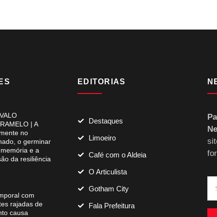
ES
EDITORIAS
N
VALO
Pa
Destaques
RAMELO | A
Ne
mente no
Limoeiro
si
lhado, o germinar
 memória e a
fo
Café com o Aldeia
são da resiliência
O Articulista
Gotham City
mporal com
tes rajadas de
Fala Prefeitura
nto causa