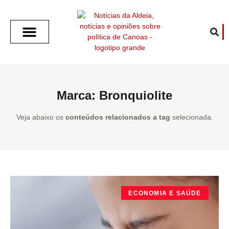
SOBRE O ALDEIA
GOTHAM CITY
CAFÉ COM O ALDEIA
O ARTICULISTA
FALA PREFEITURA
FALA CÂMARA
ECONOMIA E SAÚDE
ESPORTE CULTURA LAZER
TEMPO EM CANOAS
ANUNCIE / CONTATO
Marca: Bronquiolite
Veja abaixo os
conteúdos relacionados a tag
selecionada.
ECONOMIA E SAÚDE