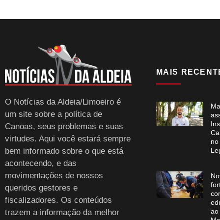
MAIS RECENT
O Notícias da Aldeia/Limoeiro é
Ma
um site sobre a política de
as
Ins
Canoas, seus problemas e suas
Ca
virtudes. Aqui você estará sempre
no
bem informado sobre o que está
Leg
acontecendo, e das
movimentações de nossos
No
for
queridos gestores e
co
fiscalizadores. Os conteúdos
ed
ao
trazem a informação da melhor