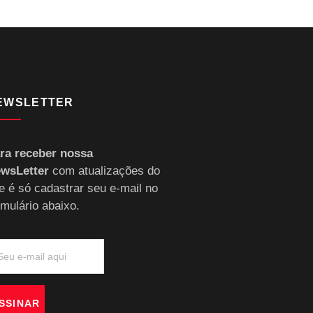
EWSLETTER
ra receber nossa
wsLetter
com atualizações do
te é só cadastrar seu e-mail no
rmulário abaixo.
SSINAR