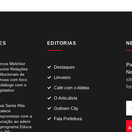
ES
EDITORIAS
N
rcos Melchior
Pa
Destaques
sume Relações
Ne
titucionais de
Limoeiro
si
noas com foco
 diálogo com o
fo
Café com o Aldeia
islativo
O Articulista
va Santa Rita
Gotham City
talece
mpromisso com a
Fala Prefeitura
ucação ao aderir
 programa Educa
A