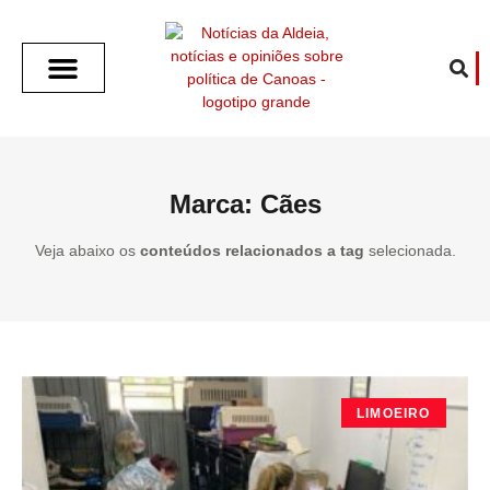
SOBRE O ALDEIA
GOTHAM CITY
CAFÉ COM O ALDEIA
O ARTICULISTA
FALA PREFEITURA
FALA CÂMARA
ECONOMIA E SAÚDE
ESPORTE CULTURA LAZER
TEMPO EM CANOAS
ANUNCIE / CONTATO
Marca: Cães
Veja abaixo os
conteúdos relacionados a tag
selecionada.
LIMOEIRO