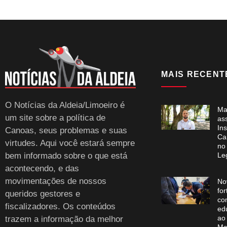
MAIS RECENT
O Notícias da Aldeia/Limoeiro é
Ma
um site sobre a política de
as
Ins
Canoas, seus problemas e suas
Ca
virtudes. Aqui você estará sempre
no
bem informado sobre o que está
Leg
acontecendo, e das
movimentações de nossos
No
for
queridos gestores e
co
fiscalizadores. Os conteúdos
ed
ao
trazem a informação da melhor