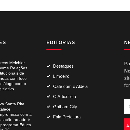
ES
EDITORIAS
N
rcos Melchior
Pa
Destaques
sume Relações
Ne
titucionais de
Limoeiro
si
noas com foco
 diálogo com o
fo
Café com o Aldeia
islativo
O Articulista
va Santa Rita
Gotham City
talece
mpromisso com a
Fala Prefeitura
ucação ao aderir
 programa Educa
A