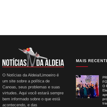
MAIS RECENT
O Notícias da Aldeia/Limoeiro é
PR
um site sobre a política de
FO
O 
Canoas, seus problemas e suas
El
virtudes. Aqui você estará sempre
ap
bem informado sobre o que está
pr
tr
acontecendo, e das