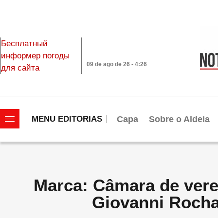
Бесплатный
информер погоды
09 de ago de 26 - 4:26
для сайта
|||||||||||||||||||
Capa
Sobre o Aldeia
MENU EDITORIAS
Marca: Câmara de vere
Giovanni Roch