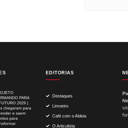
ES
EDITORIAS
N
OJETO
Pa
Destaques
RMANDO PARA
Ne
FUTURO 2026 |
Limoeiro
si
es chegaram para
render e saem
fo
Café com o Aldeia
ontos para
ansformar
O Articulista