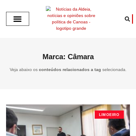
SOBRE O ALDEIA
GOTHAM CITY
CAFÉ COM O ALDEIA
O ARTICULISTA
FALA PREFEITURA
FALA CÂMARA
ECONOMIA E SAÚDE
ESPORTE CULTURA LAZER
TEMPO EM CANOAS
ANUNCIE / CONTATO
Marca: Câmara
Veja abaixo os
conteúdos relacionados a tag
selecionada.
LIMOEIRO