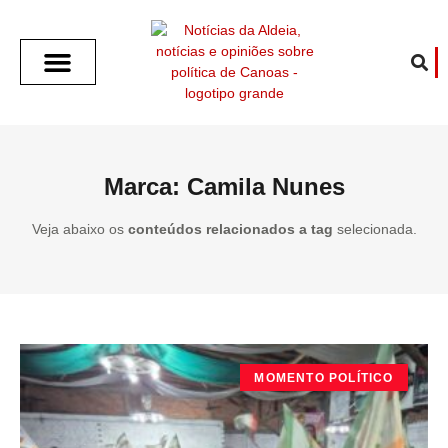
SOBRE O ALDEIA
GOTHAM CITY
CAFÉ COM O ALDEIA
O ARTICULISTA
FALA PREFEITURA
FALA CÂMARA
ECONOMIA E SAÚDE
ESPORTE CULTURA LAZER
TEMPO EM CANOAS
ANUNCIE / CONTATO
Marca: Camila Nunes
Veja abaixo os
conteúdos relacionados a tag
selecionada.
MOMENTO POLÍTICO