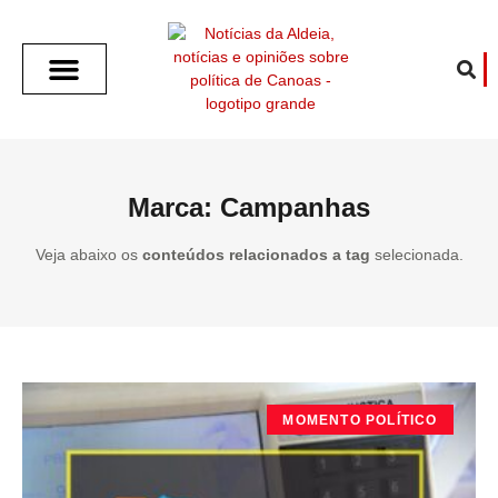
SOBRE O ALDEIA
GOTHAM CITY
CAFÉ COM O ALDEIA
O ARTICULISTA
FALA PREFEITURA
FALA CÂMARA
ECONOMIA E SAÚDE
ESPORTE CULTURA LAZER
TEMPO EM CANOAS
ANUNCIE / CONTATO
Marca: Campanhas
Veja abaixo os
conteúdos relacionados a tag
selecionada.
MOMENTO POLÍTICO