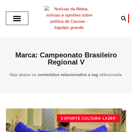
SOBRE O ALDEIA
GOTHAM CITY
CAFÉ COM O ALDEIA
O ARTICULISTA
FALA PREFEITURA
FALA CÂMARA
ECONOMIA E SAÚDE
ESPORTE CULTURA LAZER
TEMPO EM CANOAS
ANUNCIE / CONTATO
Marca: Campeonato Brasileiro
Regional V
Veja abaixo os
conteúdos relacionados a tag
selecionada.
ESPORTE CULTURA LAZER