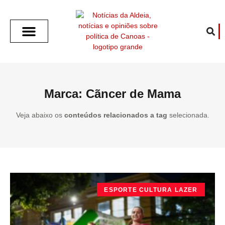
SOBRE O ALDEIA
GOTHAM CITY
CAFÉ COM O ALDEIA
O ARTICULISTA
FALA PREFEITURA
FALA CÂMARA
ECONOMIA E SAÚDE
ESPORTE CULTURA LAZER
TEMPO EM CANOAS
ANUNCIE / CONTATO
Marca: Cãncer de Mama
Veja abaixo os
conteúdos relacionados a tag
selecionada.
ESPORTE CULTURA LAZER