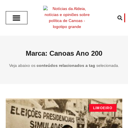
SOBRE O ALDEIA
GOTHAM CITY
CAFÉ COM O ALDEIA
O ARTICULISTA
FALA PREFEITURA
FALA CÂMARA
ECONOMIA E SAÚDE
ESPORTE CULTURA LAZER
TEMPO EM CANOAS
ANUNCIE / CONTATO
Marca: Canoas Ano 200
Veja abaixo os
conteúdos relacionados a tag
selecionada.
LIMOEIRO