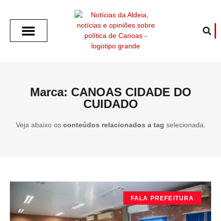
SOBRE O ALDEIA
GOTHAM CITY
CAFÉ COM O ALDEIA
O ARTICULISTA
FALA PREFEITURA
FALA CÂMARA
ECONOMIA E SAÚDE
ESPORTE CULTURA LAZER
TEMPO EM CANOAS
ANUNCIE / CONTATO
Marca: CANOAS CIDADE DO
CUIDADO
Veja abaixo os
conteúdos relacionados a tag
selecionada.
FALA PREFEITURA