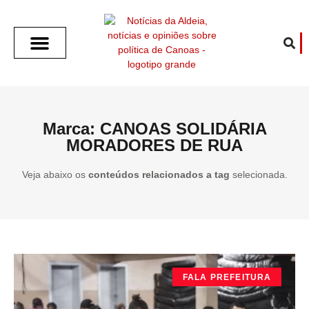
SOBRE O ALDEIA
GOTHAM CITY
CAFÉ COM O ALDEIA
O ARTICULISTA
FALA PREFEITURA
FALA CÂMARA
ECONOMIA E SAÚDE
ESPORTE CULTURA LAZER
TEMPO EM CANOAS
ANUNCIE / CONTATO
Marca: CANOAS SOLIDÁRIA
MORADORES DE RUA
Veja abaixo os
conteúdos relacionados a tag
selecionada.
FALA PREFEITURA