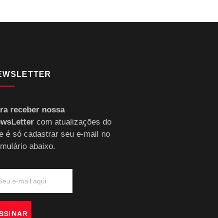
EWSLETTER
ra receber nossa
wsLetter
com atualizações do
te é só cadastrar seu e-mail no
rmulário abaixo.
SSINAR