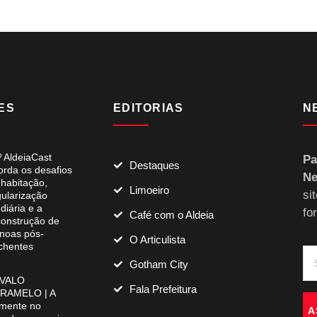
ES
EDITORIAS
N
º AldeiaCast
Pa
Destaques
orda os desafios
Ne
 habitação,
Limoeiro
si
gularização
diária e a
fo
Café com o Aldeia
construção de
noas pós-
O Articulista
chentes
Gotham City
VALO
Fala Prefeitura
RAMELO | A
mente no
A