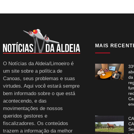
MAIS RECENT
O Notícias da Aldeia/Limoeiro é
33
um site sobre a política de
ab
da
Canoas, seus problemas e suas
re
virtudes. Aqui você estará sempre
fun
bem informado sobre o que está
re
Ca
acontecendo, e das
en
movimentações de nossos
queridos gestores e
CA
fiscalizadores. Os conteúdos
CA
Se
trazem a informação da melhor