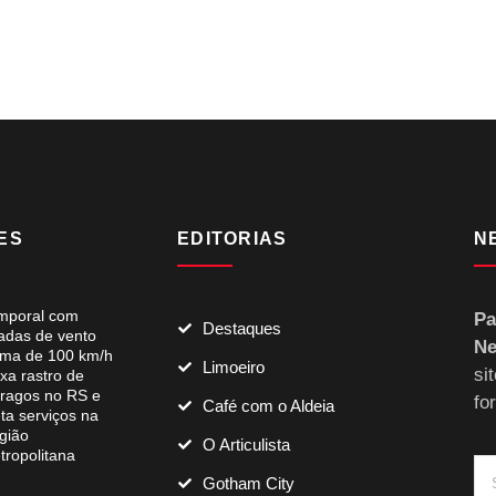
ES
EDITORIAS
N
mporal com
Pa
Destaques
jadas de vento
Ne
ima de 100 km/h
Limoeiro
si
xa rastro de
tragos no RS e
fo
Café com o Aldeia
eta serviços na
gião
O Articulista
tropolitana
Gotham City