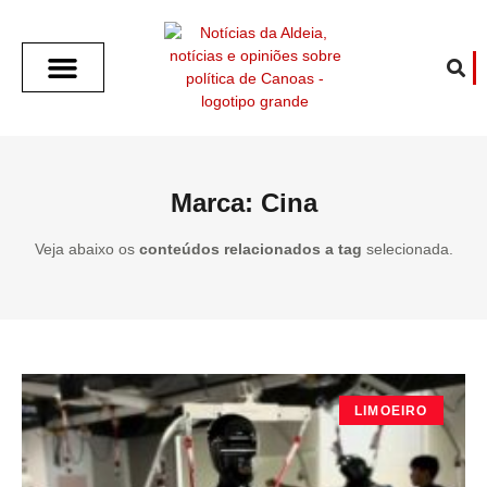
SOBRE O ALDEIA
GOTHAM CITY
CAFÉ COM O ALDEIA
O ARTICULISTA
FALA PREFEITURA
FALA CÂMARA
ECONOMIA E SAÚDE
ESPORTE CULTURA LAZER
TEMPO EM CANOAS
ANUNCIE / CONTATO
Marca: Cina
Veja abaixo os
conteúdos relacionados a tag
selecionada.
LIMOEIRO