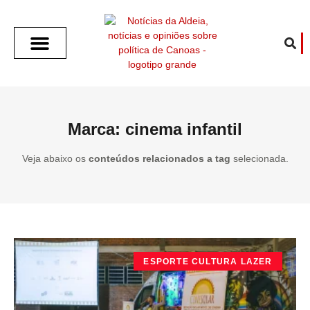
SOBRE O ALDEIA
GOTHAM CITY
CAFÉ COM O ALDEIA
O ARTICULISTA
FALA PREFEITURA
FALA CÂMARA
ECONOMIA E SAÚDE
ESPORTE CULTURA LAZER
TEMPO EM CANOAS
ANUNCIE / CONTATO
Marca: cinema infantil
Veja abaixo os
conteúdos relacionados a tag
selecionada.
ESPORTE CULTURA LAZER