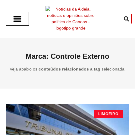
SOBRE O ALDEIA
GOTHAM CITY
CAFÉ COM O ALDEIA
O ARTICULISTA
FALA PREFEITURA
FALA CÂMARA
ECONOMIA E SAÚDE
ESPORTE CULTURA LAZER
TEMPO EM CANOAS
ANUNCIE / CONTATO
Marca: Controle Externo
Veja abaixo os
conteúdos relacionados a tag
selecionada.
LIMOEIRO