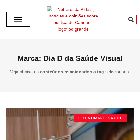
SOBRE O ALDEIA
GOTHAM CITY
CAFÉ COM O ALDEIA
O ARTICULISTA
FALA PREFEITURA
FALA CÂMARA
ECONOMIA E SAÚDE
ESPORTE CULTURA LAZER
TEMPO EM CANOAS
ANUNCIE / CONTATO
Marca: Dia D da Saúde Visual
Veja abaixo os
conteúdos relacionados a tag
selecionada.
ECONOMIA E SAÚDE