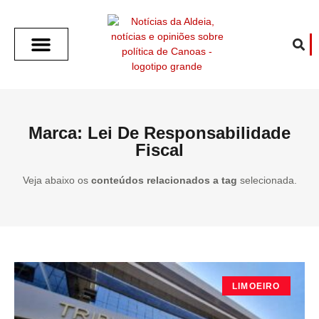
SOBRE O ALDEIA
GOTHAM CITY
CAFÉ COM O ALDEIA
O ARTICULISTA
FALA PREFEITURA
FALA CÂMARA
ECONOMIA E SAÚDE
ESPORTE CULTURA LAZER
TEMPO EM CANOAS
ANUNCIE / CONTATO
Marca: Lei De Responsabilidade
Fiscal
Veja abaixo os
conteúdos relacionados a tag
selecionada.
LIMOEIRO