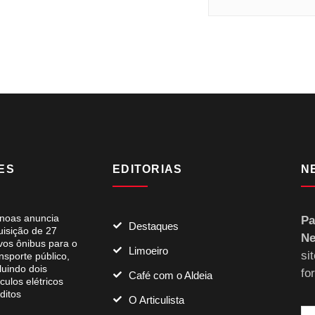
ES
EDITORIAS
N
noas anuncia
Pa
Destaques
uisição de 27
Ne
vos ônibus para o
Limoeiro
si
nsporte público,
luindo dois
fo
Café com o Aldeia
culos elétricos
ditos
O Articulista