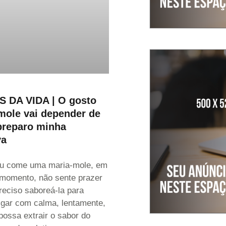
 DA VIDA | O gosto
mole vai depender de
preparo minha
va
u come uma maria-mole, em
 momento, não sente prazer
eciso saboreá-la para
igar com calma, lentamente,
possa extrair o sabor do