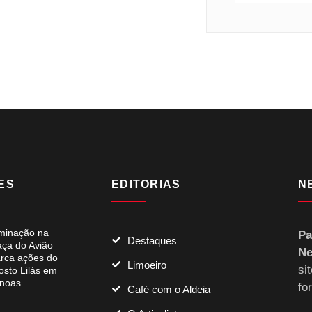
ES
EDITORIAS
N
uminação na
Pa
Destaques
aça do Avião
Ne
rca ações do
Limoeiro
si
osto Lilás em
noas
fo
Café com o Aldeia