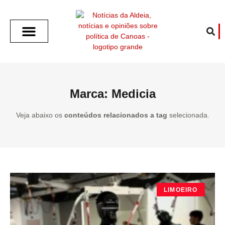
SOBRE O ALDEIA
GOTHAM CITY
CAFÉ COM O ALDEIA
O ARTICULISTA
FALA PREFEITURA
FALA CÂMARA
ECONOMIA E SAÚDE
ESPORTE CULTURA LAZER
TEMPO EM CANOAS
ANUNCIE / CONTATO
Marca: Medicia
Veja abaixo os
conteúdos relacionados a tag
selecionada.
LIMOEIRO