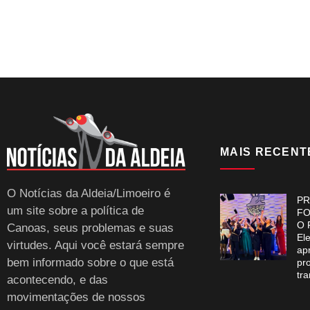
MAIS RECENT
O Notícias da Aldeia/Limoeiro é
PR
um site sobre a política de
FO
O 
Canoas, seus problemas e suas
El
virtudes. Aqui você estará sempre
ap
bem informado sobre o que está
pr
tr
acontecendo, e das
movimentações de nossos