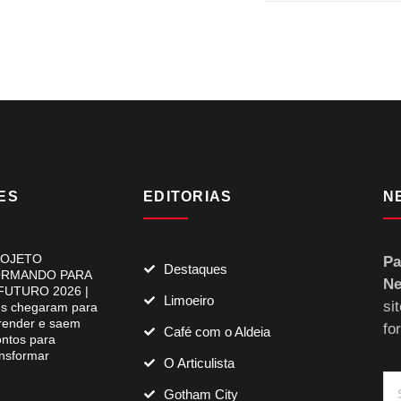
ES
EDITORIAS
N
OJETO
Pa
Destaques
RMANDO PARA
Ne
FUTURO 2026 |
Limoeiro
si
es chegaram para
render e saem
fo
Café com o Aldeia
ontos para
ansformar
O Articulista
Gotham City